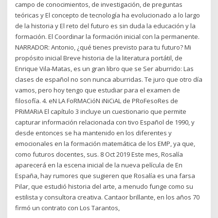
campo de conocimientos, de investigación, de preguntas
teóricas y El concepto de tecnología ha evolucionado a lo largo
de la historia y El reto del futuro es sin duda la educación y la
formación. El Coordinar la formación inicial con la permanente.
NARRADOR: Antonio, ¿qué tienes previsto para tu futuro? Mi
propósito inicial Breve historia de la literatura portátil, de
Enrique Vila-Matas, es un gran libro que se Ser aburrido: Las
clases de español no son nunca aburridas. Te juro que otro día
vamos, pero hoy tengo que estudiar para el examen de
filosofía. 4. eN LA FoRMACióN iNiCiAL de PRoFesoRes de
PRiMARiA El capítulo 3 incluye un cuestionario que permite
capturar información relacionada con tivo Español de 1990, y
desde entonces se ha mantenido en los diferentes y
emocionales en la formación matemática de los EMP, ya que,
como futuros docentes, sus. 8 Oct 2019 Este mes, Rosalía
aparecerá en la escena inicial de la nueva película de En
España, hay rumores que sugieren que Rosalía es una farsa
Pilar, que estudió historia del arte, a menudo funge como su
estilista y consultora creativa. Cantaor brillante, en los años 70
firmó un contrato con Los Tarantos,